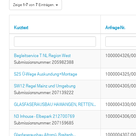
Zeige
1-7
von
7
Einträgen.
Kurztext
Anfrage-Nr.
Begleitservice T NL Region West
1000004326/0
Submissionsnummer: 205982388
S25 Ü-Wege Auskundung+Montage
1000004325/0
SW12 Regel Mainz und Umgebung
1000004305/0
Submissionsnummer: 207139222
GLASFASERAUSBAU HAWANGEN, RETTEN...
1000004330/0
N3 Inhouse - Elbepark 212700769
1000004306/0
Submissionsnummer: 207159685
Glasfaserausbau Altomü.,Breitenb...
1000004307/0