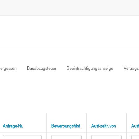
ergessen
Bauabzugsteuer
Beeinträchtigungsanzeige
Vertrag
Anfrage-Nr.
Bewerbungsfrist
Ausf-zeitr. von
Ausf-