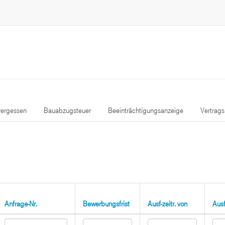
ergessen
Bauabzugsteuer
Beeinträchtigungsanzeige
Vertrag
Anfrage-Nr.
Bewerbungsfrist
Ausf-zeitr. von
Ausf-