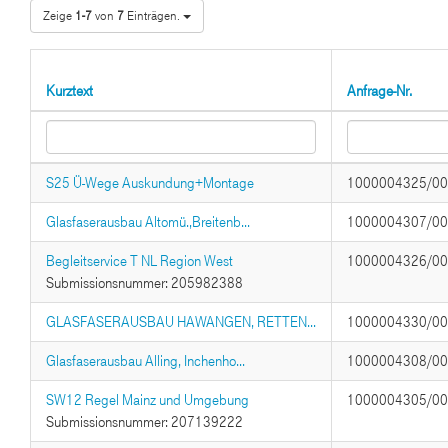
Zeige
1-7
von
7
Einträgen.
Kurztext
Anfrage-Nr.
S25 Ü-Wege Auskundung+Montage
1000004325/0
Glasfaserausbau Altomü.,Breitenb...
1000004307/0
Begleitservice T NL Region West
1000004326/0
Submissionsnummer: 205982388
GLASFASERAUSBAU HAWANGEN, RETTEN...
1000004330/0
Glasfaserausbau Alling, Inchenho...
1000004308/0
SW12 Regel Mainz und Umgebung
1000004305/0
Submissionsnummer: 207139222