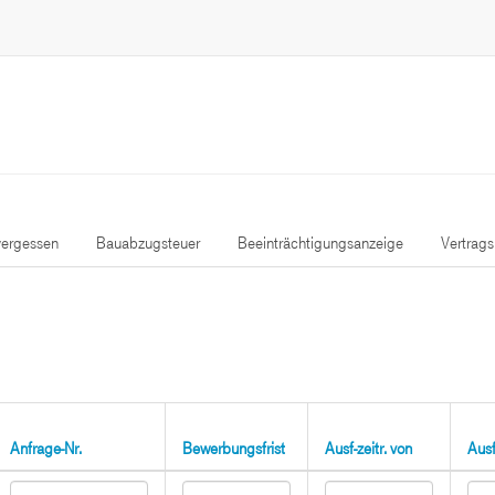
ergessen
Bauabzugsteuer
Beeinträchtigungsanzeige
Vertrag
Anfrage-Nr.
Bewerbungsfrist
Ausf-zeitr. von
Ausf-