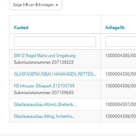
Zeige
1-5
von
5
Einträgen.
Kurztext
Anfrage-Nr.
SW12 Regel Mainz und Umgebung
1000004305/0
Submissionsnummer: 207139222
GLASFASERAUSBAU HAWANGEN, RETTEN...
1000004330/0
N3 Inhouse - Elbepark 212700769
1000004306/0
Submissionsnummer: 207159685
Glasfaserausbau Altomü.,Breitenb...
1000004307/0
Glasfaserausbau Alling, Inchenho...
1000004308/0