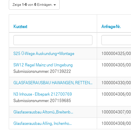
Zeige
1-6
von
6
Einträgen.
Kurztext
Anfrage-Nr.
S25 Ü-Wege Auskundung+Montage
1000004325/0
SW12 Regel Mainz und Umgebung
1000004305/0
Submissionsnummer: 207139222
GLASFASERAUSBAU HAWANGEN, RETTEN...
1000004330/0
N3 Inhouse - Elbepark 212700769
1000004306/0
Submissionsnummer: 207159685
Glasfaserausbau Altomü.,Breitenb...
1000004307/0
Glasfaserausbau Alling, Inchenho...
1000004308/0