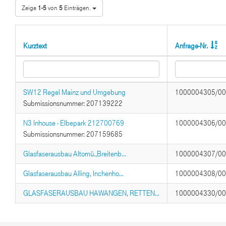
Zeige
1-5
von
5
Einträgen.
Kurztext
Anfrage-Nr.
SW12 Regel Mainz und Umgebung
1000004305/0
Submissionsnummer: 207139222
N3 Inhouse - Elbepark 212700769
1000004306/0
Submissionsnummer: 207159685
Glasfaserausbau Altomü.,Breitenb...
1000004307/0
Glasfaserausbau Alling, Inchenho...
1000004308/0
GLASFASERAUSBAU HAWANGEN, RETTEN...
1000004330/0