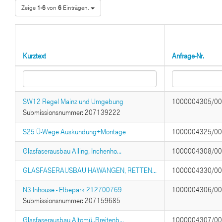
Zeige
1-6
von
6
Einträgen.
Kurztext
Anfrage-Nr.
SW12 Regel Mainz und Umgebung
1000004305/0
Submissionsnummer: 207139222
S25 Ü-Wege Auskundung+Montage
1000004325/0
Glasfaserausbau Alling, Inchenho...
1000004308/0
GLASFASERAUSBAU HAWANGEN, RETTEN...
1000004330/0
N3 Inhouse - Elbepark 212700769
1000004306/0
Submissionsnummer: 207159685
Glasfaserausbau Altomü.,Breitenb...
1000004307/0