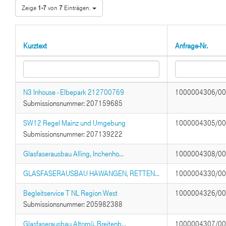
Zeige
1-7
von
7
Einträgen.
Kurztext
Anfrage-Nr.
N3 Inhouse - Elbepark 212700769
1000004306/0
Submissionsnummer: 207159685
SW12 Regel Mainz und Umgebung
1000004305/0
Submissionsnummer: 207139222
Glasfaserausbau Alling, Inchenho...
1000004308/0
GLASFASERAUSBAU HAWANGEN, RETTEN...
1000004330/0
Begleitservice T NL Region West
1000004326/0
Submissionsnummer: 205982388
Glasfaserausbau Altomü.,Breitenb...
1000004307/0