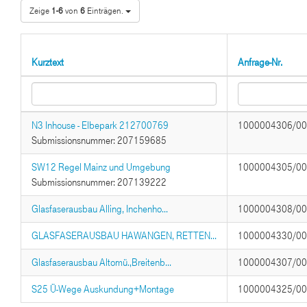
Zeige
1-6
von
6
Einträgen.
Kurztext
Anfrage-Nr.
N3 Inhouse - Elbepark 212700769
1000004306/0
Submissionsnummer: 207159685
SW12 Regel Mainz und Umgebung
1000004305/0
Submissionsnummer: 207139222
Glasfaserausbau Alling, Inchenho...
1000004308/0
GLASFASERAUSBAU HAWANGEN, RETTEN...
1000004330/0
Glasfaserausbau Altomü.,Breitenb...
1000004307/0
S25 Ü-Wege Auskundung+Montage
1000004325/0