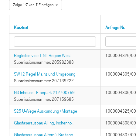
Zeige
1-7
von
7
Einträgen.
Kurztext
Anfrage-Nr.
Begleitservice T NL Region West
1000004326/0
Submissionsnummer: 205982388
SW12 Regel Mainz und Umgebung
1000004305/0
Submissionsnummer: 207139222
N3 Inhouse - Elbepark 212700769
1000004306/0
Submissionsnummer: 207159685
S25 Ü-Wege Auskundung+Montage
1000004325/0
Glasfaserausbau Alling, Inchenho...
1000004308/0
Glasfaserausbau Altomü.,Breitenb...
1000004307/0