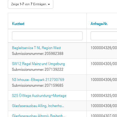
Zeige
1-7
von
7
Einträgen.
Kurztext
Anfrage-Nr.
Begleitservice T NL Region West
1000004326/0
Submissionsnummer: 205982388
SW12 Regel Mainz und Umgebung
1000004305/0
Submissionsnummer: 207139222
N3 Inhouse - Elbepark 212700769
1000004306/0
Submissionsnummer: 207159685
S25 Ü-Wege Auskundung+Montage
1000004325/0
Glasfaserausbau Alling, Inchenho...
1000004308/0
Glasfaserausbau Altomü.,Breitenb...
1000004307/0