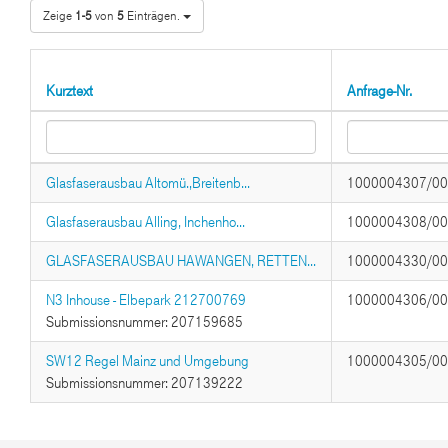
Zeige
1-5
von
5
Einträgen.
Kurztext
Anfrage-Nr.
Glasfaserausbau Altomü.,Breitenb...
1000004307/0
Glasfaserausbau Alling, Inchenho...
1000004308/0
GLASFASERAUSBAU HAWANGEN, RETTEN...
1000004330/0
N3 Inhouse - Elbepark 212700769
1000004306/0
Submissionsnummer: 207159685
SW12 Regel Mainz und Umgebung
1000004305/0
Submissionsnummer: 207139222