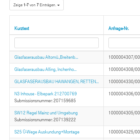
Zeige
1-7
von
7
Einträgen.
Kurztext
Anfrage-Nr.
Glasfaserausbau Altomü.,Breitenb...
1000004307/0
Glasfaserausbau Alling, Inchenho...
1000004308/0
GLASFASERAUSBAU HAWANGEN, RETTEN...
1000004330/0
N3 Inhouse - Elbepark 212700769
1000004306/0
Submissionsnummer: 207159685
SW12 Regel Mainz und Umgebung
1000004305/0
Submissionsnummer: 207139222
S25 Ü-Wege Auskundung+Montage
1000004325/0