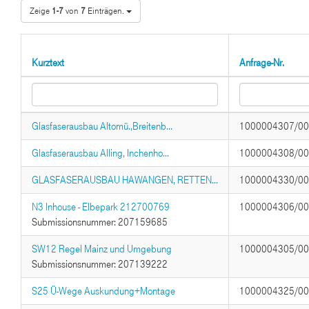
Zeige
1-7
von
7
Einträgen.
Kurztext
Anfrage-Nr.
Glasfaserausbau Altomü.,Breitenb...
1000004307/0
Glasfaserausbau Alling, Inchenho...
1000004308/0
GLASFASERAUSBAU HAWANGEN, RETTEN...
1000004330/0
N3 Inhouse - Elbepark 212700769
1000004306/0
Submissionsnummer: 207159685
SW12 Regel Mainz und Umgebung
1000004305/0
Submissionsnummer: 207139222
S25 Ü-Wege Auskundung+Montage
1000004325/0