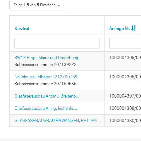
Zeige
1-5
von
5
Einträgen.
Kurztext
Anfrage-Nr.
SW12 Regel Mainz und Umgebung
1000004305/0
Submissionsnummer: 207139222
N3 Inhouse - Elbepark 212700769
1000004306/0
Submissionsnummer: 207159685
Glasfaserausbau Altomü.,Breitenb...
1000004307/0
Glasfaserausbau Alling, Inchenho...
1000004308/0
GLASFASERAUSBAU HAWANGEN, RETTEN...
1000004330/0