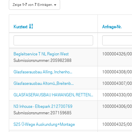
Zeige
1-7
von
7
Einträgen.
Kurztext
Anfrage-Nr.
Begleitservice T NL Region West
1000004326/0
Submissionsnummer: 205982388
Glasfaserausbau Alling, Inchenho...
1000004308/0
Glasfaserausbau Altomü.,Breitenb...
1000004307/0
GLASFASERAUSBAU HAWANGEN, RETTEN...
1000004330/0
N3 Inhouse - Elbepark 212700769
1000004306/0
Submissionsnummer: 207159685
S25 Ü-Wege Auskundung+Montage
1000004325/0