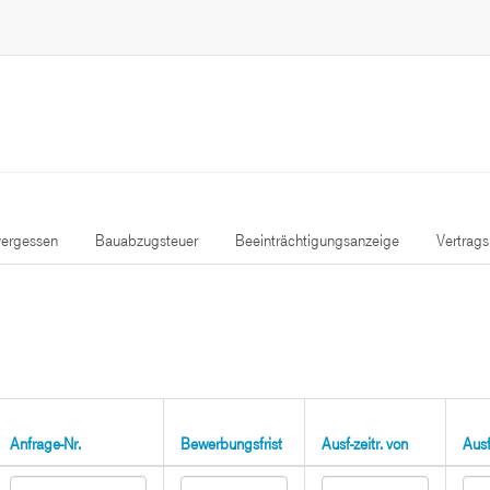
ergessen
Bauabzugsteuer
Beeinträchtigungsanzeige
Vertrag
Anfrage-Nr.
Bewerbungsfrist
Ausf-zeitr. von
Ausf-