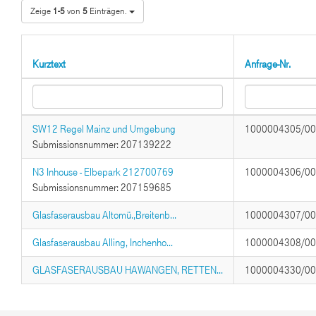
Zeige
1-5
von
5
Einträgen.
Kurztext
Anfrage-Nr.
SW12 Regel Mainz und Umgebung
1000004305/0
Submissionsnummer: 207139222
N3 Inhouse - Elbepark 212700769
1000004306/0
Submissionsnummer: 207159685
Glasfaserausbau Altomü.,Breitenb...
1000004307/0
Glasfaserausbau Alling, Inchenho...
1000004308/0
GLASFASERAUSBAU HAWANGEN, RETTEN...
1000004330/0