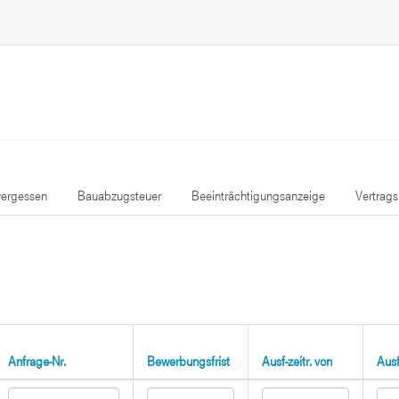
ergessen
Bauabzugsteuer
Beeinträchtigungsanzeige
Vertrag
Anfrage-Nr.
Bewerbungsfrist
Ausf-zeitr. von
Ausf-