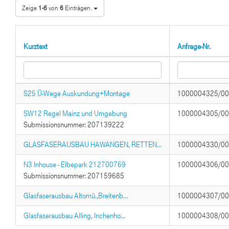
Zeige
1-6
von
6
Einträgen.
Kurztext
Anfrage-Nr.
S25 Ü-Wege Auskundung+Montage
1000004325/0
SW12 Regel Mainz und Umgebung
1000004305/0
Submissionsnummer: 207139222
GLASFASERAUSBAU HAWANGEN, RETTEN...
1000004330/0
N3 Inhouse - Elbepark 212700769
1000004306/0
Submissionsnummer: 207159685
Glasfaserausbau Altomü.,Breitenb...
1000004307/0
Glasfaserausbau Alling, Inchenho...
1000004308/0