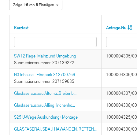
Zeige
1-6
von
6
Einträgen.
Kurztext
Anfrage-Nr.
SW12 Regel Mainz und Umgebung
1000004305/0
Submissionsnummer: 207139222
N3 Inhouse - Elbepark 212700769
1000004306/0
Submissionsnummer: 207159685
Glasfaserausbau Altomü.,Breitenb...
1000004307/0
Glasfaserausbau Alling, Inchenho...
1000004308/0
S25 Ü-Wege Auskundung+Montage
1000004325/0
GLASFASERAUSBAU HAWANGEN, RETTEN...
1000004330/0