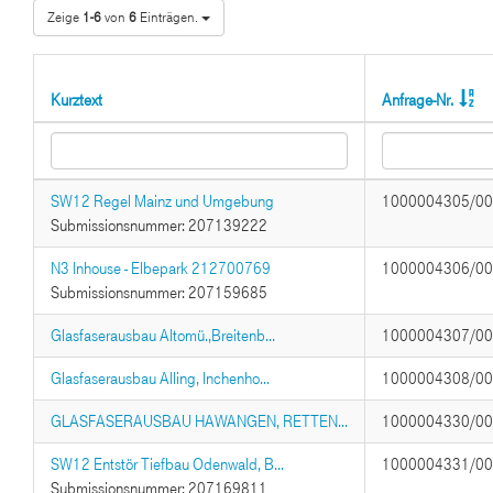
Zeige
1-6
von
6
Einträgen.
Kurztext
Anfrage-Nr.
SW12 Regel Mainz und Umgebung
1000004305/0
Submissionsnummer: 207139222
N3 Inhouse - Elbepark 212700769
1000004306/0
Submissionsnummer: 207159685
Glasfaserausbau Altomü.,Breitenb...
1000004307/0
Glasfaserausbau Alling, Inchenho...
1000004308/0
GLASFASERAUSBAU HAWANGEN, RETTEN...
1000004330/0
SW12 Entstör Tiefbau Odenwald, B...
1000004331/0
Submissionsnummer: 207169811