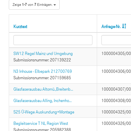
Zeige
1-7
von
7
Einträgen.
Kurztext
Anfrage-Nr.
SW12 Regel Mainz und Umgebung
1000004305/0
Submissionsnummer: 207139222
N3 Inhouse - Elbepark 212700769
1000004306/0
Submissionsnummer: 207159685
Glasfaserausbau Altomü.,Breitenb...
1000004307/0
Glasfaserausbau Alling, Inchenho...
1000004308/0
S25 Ü-Wege Auskundung+Montage
1000004325/0
Begleitservice T NL Region West
1000004326/0
Submissionsnummer: 205982388