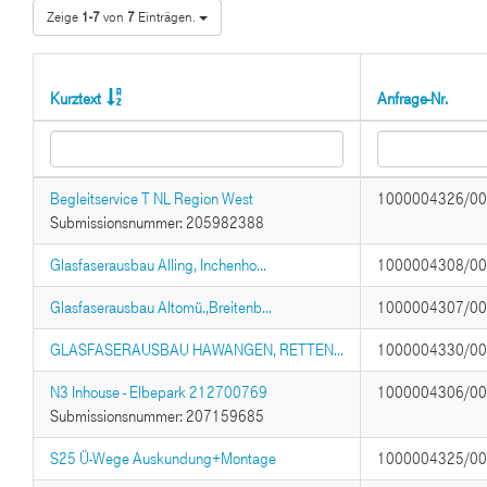
Zeige
1-7
von
7
Einträgen.
Kurztext
Anfrage-Nr.
Begleitservice T NL Region West
1000004326/0
Submissionsnummer: 205982388
Glasfaserausbau Alling, Inchenho...
1000004308/0
Glasfaserausbau Altomü.,Breitenb...
1000004307/0
GLASFASERAUSBAU HAWANGEN, RETTEN...
1000004330/0
N3 Inhouse - Elbepark 212700769
1000004306/0
Submissionsnummer: 207159685
S25 Ü-Wege Auskundung+Montage
1000004325/0