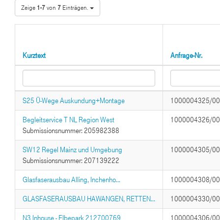
Zeige
1-7
von
7
Einträgen.
Kurztext
Anfrage-Nr.
S25 Ü-Wege Auskundung+Montage
1000004325/0
Begleitservice T NL Region West
1000004326/0
Submissionsnummer: 205982388
SW12 Regel Mainz und Umgebung
1000004305/0
Submissionsnummer: 207139222
Glasfaserausbau Alling, Inchenho...
1000004308/0
GLASFASERAUSBAU HAWANGEN, RETTEN...
1000004330/0
N3 Inhouse - Elbepark 212700769
1000004306/0