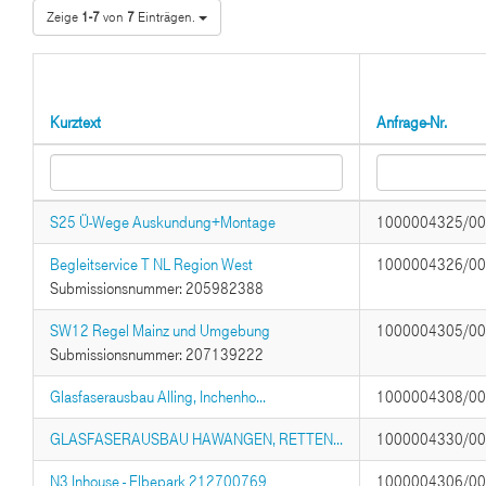
Zeige
1-7
von
7
Einträgen.
Kurztext
Anfrage-Nr.
S25 Ü-Wege Auskundung+Montage
1000004325/0
Begleitservice T NL Region West
1000004326/0
Submissionsnummer: 205982388
SW12 Regel Mainz und Umgebung
1000004305/0
Submissionsnummer: 207139222
Glasfaserausbau Alling, Inchenho...
1000004308/0
GLASFASERAUSBAU HAWANGEN, RETTEN...
1000004330/0
N3 Inhouse - Elbepark 212700769
1000004306/0