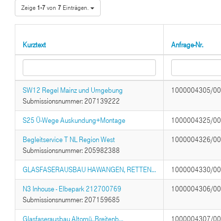
Zeige
1-7
von
7
Einträgen.
Kurztext
Anfrage-Nr.
SW12 Regel Mainz und Umgebung
1000004305/0
Submissionsnummer: 207139222
S25 Ü-Wege Auskundung+Montage
1000004325/0
Begleitservice T NL Region West
1000004326/0
Submissionsnummer: 205982388
GLASFASERAUSBAU HAWANGEN, RETTEN...
1000004330/0
N3 Inhouse - Elbepark 212700769
1000004306/0
Submissionsnummer: 207159685
Glasfaserausbau Altomü.,Breitenb...
1000004307/0