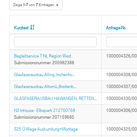
Zeige
1-7
von
7
Einträgen.
Kurztext
Anfrage-Nr.
Begleitservice T NL Region West
1000004326/0
Submissionsnummer: 205982388
Glasfaserausbau Alling, Inchenho...
1000004308/0
Glasfaserausbau Altomü.,Breitenb...
1000004307/0
GLASFASERAUSBAU HAWANGEN, RETTEN...
1000004330/0
N3 Inhouse - Elbepark 212700769
1000004306/0
Submissionsnummer: 207159685
S25 Ü-Wege Auskundung+Montage
1000004325/0