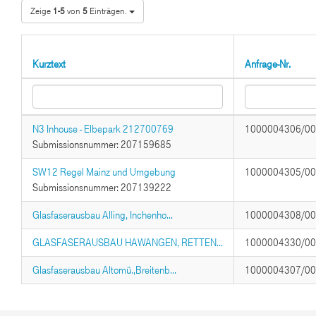
Zeige
1-5
von
5
Einträgen.
Kurztext
Anfrage-Nr.
N3 Inhouse - Elbepark 212700769
1000004306/0
Submissionsnummer: 207159685
SW12 Regel Mainz und Umgebung
1000004305/0
Submissionsnummer: 207139222
Glasfaserausbau Alling, Inchenho...
1000004308/0
GLASFASERAUSBAU HAWANGEN, RETTEN...
1000004330/0
Glasfaserausbau Altomü.,Breitenb...
1000004307/0