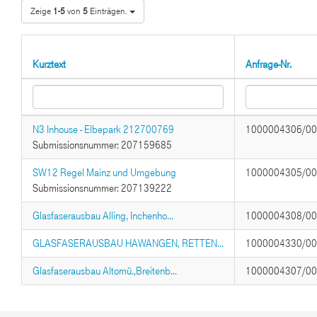
Zeige
1-5
von
5
Einträgen.
Kurztext
Anfrage-Nr.
N3 Inhouse - Elbepark 212700769
1000004306/0
Submissionsnummer: 207159685
SW12 Regel Mainz und Umgebung
1000004305/0
Submissionsnummer: 207139222
Glasfaserausbau Alling, Inchenho...
1000004308/0
GLASFASERAUSBAU HAWANGEN, RETTEN...
1000004330/0
Glasfaserausbau Altomü.,Breitenb...
1000004307/0