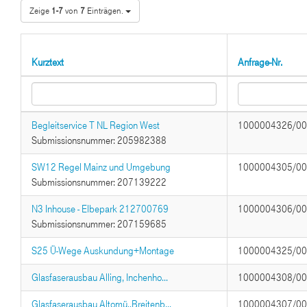
Zeige
1-7
von
7
Einträgen.
Kurztext
Anfrage-Nr.
Begleitservice T NL Region West
1000004326/0
Submissionsnummer: 205982388
SW12 Regel Mainz und Umgebung
1000004305/0
Submissionsnummer: 207139222
N3 Inhouse - Elbepark 212700769
1000004306/0
Submissionsnummer: 207159685
S25 Ü-Wege Auskundung+Montage
1000004325/0
Glasfaserausbau Alling, Inchenho...
1000004308/0
Glasfaserausbau Altomü.,Breitenb...
1000004307/0