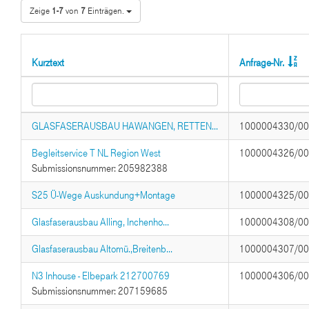
Zeige
1-7
von
7
Einträgen.
Kurztext
Anfrage-Nr.
GLASFASERAUSBAU HAWANGEN, RETTEN...
1000004330/0
Begleitservice T NL Region West
1000004326/0
Submissionsnummer: 205982388
S25 Ü-Wege Auskundung+Montage
1000004325/0
Glasfaserausbau Alling, Inchenho...
1000004308/0
Glasfaserausbau Altomü.,Breitenb...
1000004307/0
N3 Inhouse - Elbepark 212700769
1000004306/0
Submissionsnummer: 207159685