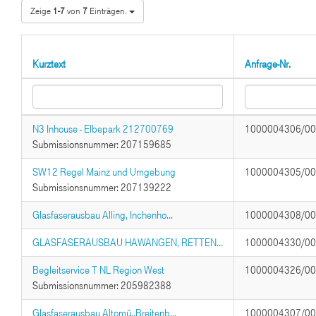
Zeige
1-7
von
7
Einträgen.
Kurztext
Anfrage-Nr.
N3 Inhouse - Elbepark 212700769
1000004306/0
Submissionsnummer: 207159685
SW12 Regel Mainz und Umgebung
1000004305/0
Submissionsnummer: 207139222
Glasfaserausbau Alling, Inchenho...
1000004308/0
GLASFASERAUSBAU HAWANGEN, RETTEN...
1000004330/0
Begleitservice T NL Region West
1000004326/0
Submissionsnummer: 205982388
Glasfaserausbau Altomü.,Breitenb...
1000004307/0