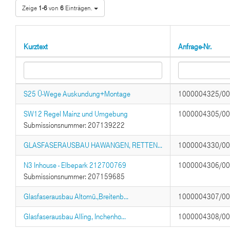
Zeige
1-6
von
6
Einträgen.
Kurztext
Anfrage-Nr.
S25 Ü-Wege Auskundung+Montage
1000004325/0
SW12 Regel Mainz und Umgebung
1000004305/0
Submissionsnummer: 207139222
GLASFASERAUSBAU HAWANGEN, RETTEN...
1000004330/0
N3 Inhouse - Elbepark 212700769
1000004306/0
Submissionsnummer: 207159685
Glasfaserausbau Altomü.,Breitenb...
1000004307/0
Glasfaserausbau Alling, Inchenho...
1000004308/0