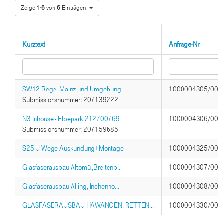
Zeige
1-6
von
6
Einträgen.
Kurztext
Anfrage-Nr.
SW12 Regel Mainz und Umgebung
1000004305/0
Submissionsnummer: 207139222
N3 Inhouse - Elbepark 212700769
1000004306/0
Submissionsnummer: 207159685
S25 Ü-Wege Auskundung+Montage
1000004325/0
Glasfaserausbau Altomü.,Breitenb...
1000004307/0
Glasfaserausbau Alling, Inchenho...
1000004308/0
GLASFASERAUSBAU HAWANGEN, RETTEN...
1000004330/0