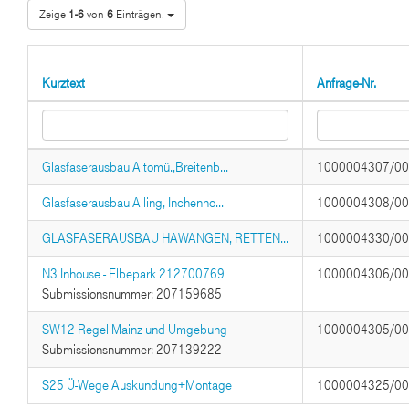
Zeige
1-6
von
6
Einträgen.
Kurztext
Anfrage-Nr.
Glasfaserausbau Altomü.,Breitenb...
1000004307/0
Glasfaserausbau Alling, Inchenho...
1000004308/0
GLASFASERAUSBAU HAWANGEN, RETTEN...
1000004330/0
N3 Inhouse - Elbepark 212700769
1000004306/0
Submissionsnummer: 207159685
SW12 Regel Mainz und Umgebung
1000004305/0
Submissionsnummer: 207139222
S25 Ü-Wege Auskundung+Montage
1000004325/0