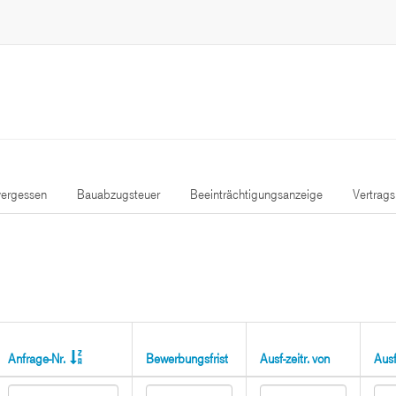
ergessen
Bauabzugsteuer
Beeinträchtigungsanzeige
Vertrag
Anfrage-Nr.
Bewerbungsfrist
Ausf-zeitr. von
Ausf-