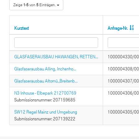
Zeige
1-5
von
5
Einträgen.
Kurztext
Anfrage-Nr.
GLASFASERAUSBAU HAWANGEN, RETTEN...
1000004330/0
Glasfaserausbau Alling, Inchenho...
1000004308/0
Glasfaserausbau Altomü.,Breitenb...
1000004307/0
N3 Inhouse - Elbepark 212700769
1000004306/0
Submissionsnummer: 207159685
SW12 Regel Mainz und Umgebung
1000004305/0
Submissionsnummer: 207139222