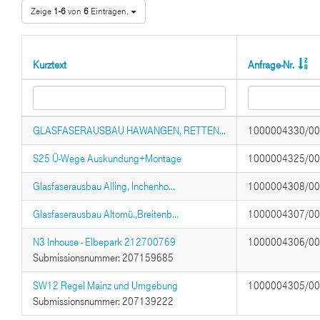
Zeige
1-6
von
6
Einträgen.
Kurztext
Anfrage-Nr.
GLASFASERAUSBAU HAWANGEN, RETTEN...
1000004330/0
S25 Ü-Wege Auskundung+Montage
1000004325/0
Glasfaserausbau Alling, Inchenho...
1000004308/0
Glasfaserausbau Altomü.,Breitenb...
1000004307/0
N3 Inhouse - Elbepark 212700769
1000004306/0
Submissionsnummer: 207159685
SW12 Regel Mainz und Umgebung
1000004305/0
Submissionsnummer: 207139222