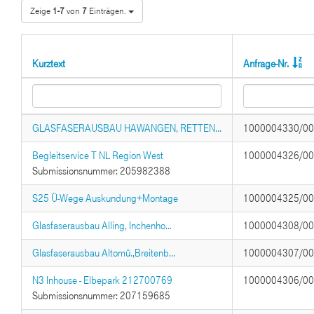
Zeige
1-7
von
7
Einträgen.
Kurztext
Anfrage-Nr.
GLASFASERAUSBAU HAWANGEN, RETTEN...
1000004330/0
Begleitservice T NL Region West
1000004326/0
Submissionsnummer: 205982388
S25 Ü-Wege Auskundung+Montage
1000004325/0
Glasfaserausbau Alling, Inchenho...
1000004308/0
Glasfaserausbau Altomü.,Breitenb...
1000004307/0
N3 Inhouse - Elbepark 212700769
1000004306/0
Submissionsnummer: 207159685