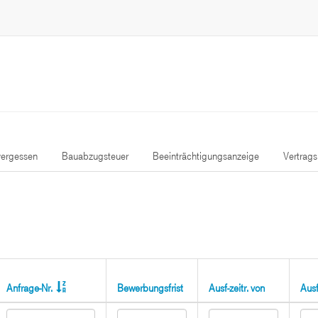
ergessen
Bauabzugsteuer
Beeinträchtigungsanzeige
Vertrag
Anfrage-Nr.
Bewerbungsfrist
Ausf-zeitr. von
Ausf-