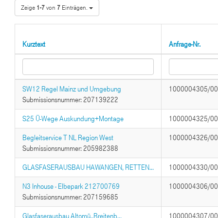
Zeige
1-7
von
7
Einträgen.
Kurztext
Anfrage-Nr.
SW12 Regel Mainz und Umgebung
1000004305/0
Submissionsnummer: 207139222
S25 Ü-Wege Auskundung+Montage
1000004325/0
Begleitservice T NL Region West
1000004326/0
Submissionsnummer: 205982388
GLASFASERAUSBAU HAWANGEN, RETTEN...
1000004330/0
N3 Inhouse - Elbepark 212700769
1000004306/0
Submissionsnummer: 207159685
Glasfaserausbau Altomü.,Breitenb...
1000004307/0