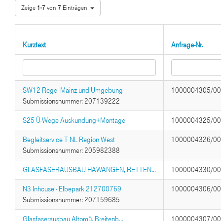
Zeige
1-7
von
7
Einträgen.
Kurztext
Anfrage-Nr.
SW12 Regel Mainz und Umgebung
1000004305/0
Submissionsnummer: 207139222
S25 Ü-Wege Auskundung+Montage
1000004325/0
Begleitservice T NL Region West
1000004326/0
Submissionsnummer: 205982388
GLASFASERAUSBAU HAWANGEN, RETTEN...
1000004330/0
N3 Inhouse - Elbepark 212700769
1000004306/0
Submissionsnummer: 207159685
Glasfaserausbau Altomü.,Breitenb...
1000004307/0