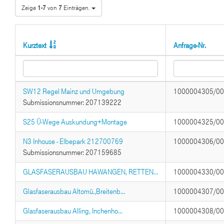
Zeige
1-7
von
7
Einträgen.
Kurztext
Anfrage-Nr.
SW12 Regel Mainz und Umgebung
1000004305/0
Submissionsnummer: 207139222
S25 Ü-Wege Auskundung+Montage
1000004325/0
N3 Inhouse - Elbepark 212700769
1000004306/0
Submissionsnummer: 207159685
GLASFASERAUSBAU HAWANGEN, RETTEN...
1000004330/0
Glasfaserausbau Altomü.,Breitenb...
1000004307/0
Glasfaserausbau Alling, Inchenho...
1000004308/0