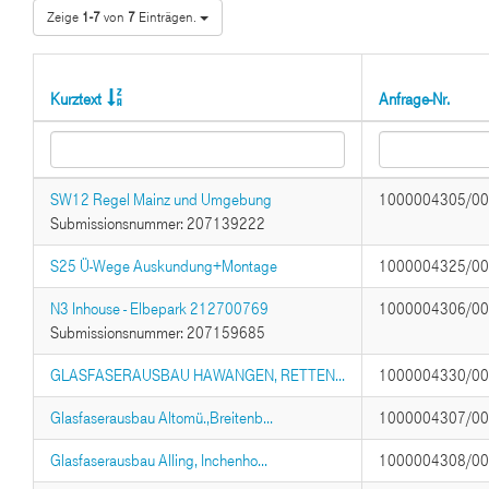
Zeige
1-7
von
7
Einträgen.
Kurztext
Anfrage-Nr.
SW12 Regel Mainz und Umgebung
1000004305/0
Submissionsnummer: 207139222
S25 Ü-Wege Auskundung+Montage
1000004325/0
N3 Inhouse - Elbepark 212700769
1000004306/0
Submissionsnummer: 207159685
GLASFASERAUSBAU HAWANGEN, RETTEN...
1000004330/0
Glasfaserausbau Altomü.,Breitenb...
1000004307/0
Glasfaserausbau Alling, Inchenho...
1000004308/0