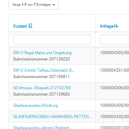
Zeige
1-7
von
7
Einträgen.
Kurztext
Anfrage-Nr.
SW12 Regel Mainz und Umgebung
1000004305/0
Submissionsnummer: 207139222
SW12 Entstör Tiefbau Odenwald, B...
1000004331/0
Submissionsnummer: 207169811
N3 Inhouse - Elbepark 212700769
1000004306/0
Submissionsnummer: 207159685
Glasfaserausbau Würzburg
1000004309/0
GLASFASERAUSBAU HAWANGEN, RETTEN...
1000004330/0
Glasfaserausbau Altomü.,Breitenb...
1000004307/0