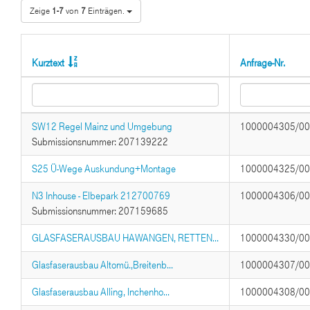
Zeige
1-7
von
7
Einträgen.
Kurztext
Anfrage-Nr.
SW12 Regel Mainz und Umgebung
1000004305/0
Submissionsnummer: 207139222
S25 Ü-Wege Auskundung+Montage
1000004325/0
N3 Inhouse - Elbepark 212700769
1000004306/0
Submissionsnummer: 207159685
GLASFASERAUSBAU HAWANGEN, RETTEN...
1000004330/0
Glasfaserausbau Altomü.,Breitenb...
1000004307/0
Glasfaserausbau Alling, Inchenho...
1000004308/0