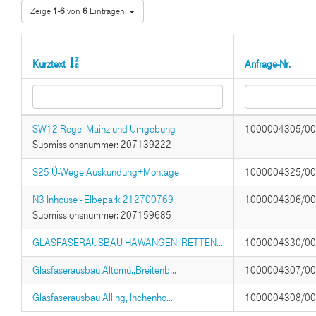
Zeige
1-6
von
6
Einträgen.
Kurztext
Anfrage-Nr.
SW12 Regel Mainz und Umgebung
1000004305/0
Submissionsnummer: 207139222
S25 Ü-Wege Auskundung+Montage
1000004325/0
N3 Inhouse - Elbepark 212700769
1000004306/0
Submissionsnummer: 207159685
GLASFASERAUSBAU HAWANGEN, RETTEN...
1000004330/0
Glasfaserausbau Altomü.,Breitenb...
1000004307/0
Glasfaserausbau Alling, Inchenho...
1000004308/0